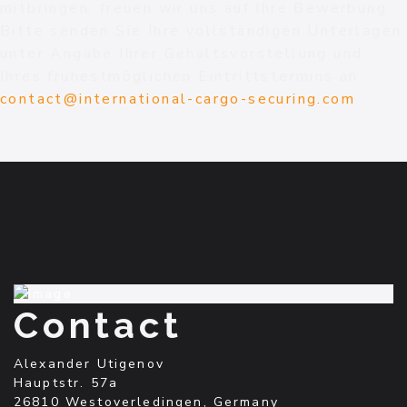
mitbringen, freuen wir uns auf Ihre Bewerbung.
Bitte senden Sie Ihre vollständigen Unterlagen
unter Angabe Ihrer Gehaltsvorstellung und
Ihres frühestmöglichen Eintrittstermins an
contact@international-cargo-securing.com
.
Contact
Alexander Utigenov
Hauptstr. 57a
26810 Westoverledingen, Germany