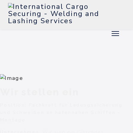
Wir stellen ein
Position: Fachkraft für Ladungssicherung
und Schweißen an hafennahen Schiffen -
Montage
Unternehmen
: Wir sind ein führendes